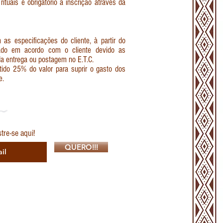
tuais é obrigatório a inscrição através da
s especificações do cliente, à partir do
ado em acordo com o cliente devido as
a entrega ou postagem no E.T.C.
ido 25% do valor para suprir o gasto dos
e.
re-se aqui!
QUERO!!!
SP CEP 02081-100
s e encomendas são combinadas à cada caso, nos