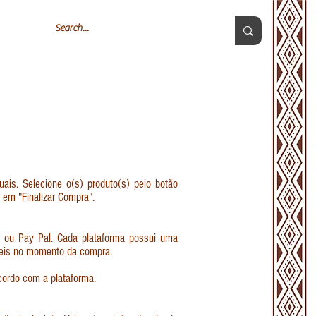
Login
S
TAROT
BIBLIOTECA
CONTATO
BLOG
ais. Selecione o(s) produto(s) pelo botão
e em "Finalizar Compra".
o ou Pay Pal. Cada plataforma possui uma
íveis no momento da compra.
cordo com a plataforma.