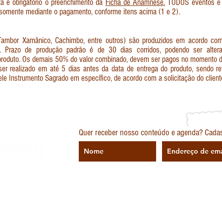
a é obrigatório o preenchimento da
Ficha de Anamnese.
TODOS eventos e ri
 somente mediante o pagamento, conforme itens acima (1 e 2).
Tambor Xamânico, Cachimbo, entre outros) são produzidos em acordo com a
 Prazo de produção padrão é de 30 dias corridos, podendo ser alter
do produto. Os demais 50% do valor combinado, devem ser pagos no momento d
 realizado em até 5 dias antes da data de entrega do produto, sendo ret
e Instrumento Sagrado em específico, de acordo com a solicitação do client
TATO
M SOMOS
Quer receber nosso conteúdo e agenda? Cadast
a |
CNPJ 33.292.118/0001-90 | Rua Palmumás 60A Vl Izolina Mazzei - São Paulo/
do com disponibilidade. Pronta entrega são postados no Correios em até 5 dias útei
consulte.