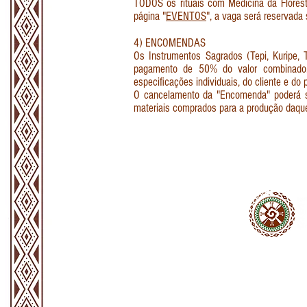
TODOS os rituais com Medicina da Florest
página "
EVENTOS
", a vaga será reservada
4) ENCOMENDAS
Os Instrumentos Sagrados (Tepi, Kuripe, 
pagamento de 50% do valor combinado.
especificações individuais, do cliente e 
O cancelamento da "Encomenda" poderá ser
materiais comprados para a produção daquel
INFORMAÇÕES
CON
POLÍTICA DE PRIVACIDADE
QUE
POLÍTICA DE ENVIO
TROCA E DEVOLUÇÃO
COMO COMPRAR
CONAD - GMT
Serpente Sagrad
Prazos de entrega dos produtos variam de acor