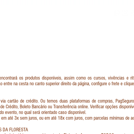
INÍCIO
AGENDA
LOJA
TAMBORES XAMÂNICO
contrará os produtos disponíveis, assim como os cursos, vivências e ritu
ão entre na cesta no canto superior direito da página, configure o frete e cliqu
o via cartão de crédito. Ou temos duas plataformas de compras, PagSegur
e Crédito, Boleto Bancário ou Transferência online. Verificar opções dispon
 evento, no qual será orientado caso disponível.
o em até 3x sem juros, ou em até 18x com juros, com parcelas mínimas de a
S DA FLORESTA