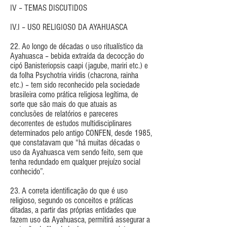
IV – TEMAS DISCUTIDOS
IV.I – USO RELIGIOSO DA AYAHUASCA
22. Ao longo de décadas o uso ritualístico da
Ayahuasca – bebida extraída da decocção do
cipó Banisteriopsis caapi (jagube, mariri etc.) e
da folha Psychotria viridis (chacrona, rainha
etc.) – tem sido reconhecido pela sociedade
brasileira como prática religiosa legítima, de
sorte que são mais do que atuais as
conclusões de relatórios e pareceres
decorrentes de estudos multidisciplinares
determinados pelo antigo CONFEN, desde 1985,
que constatavam que “há muitas décadas o
uso da Ayahuasca vem sendo feito, sem que
tenha redundado em qualquer prejuízo social
conhecido”.
23. A correta identificação do que é uso
religioso, segundo os conceitos e práticas
ditadas, a partir das próprias entidades que
fazem uso da Ayahuasca, permitirá assegurar a