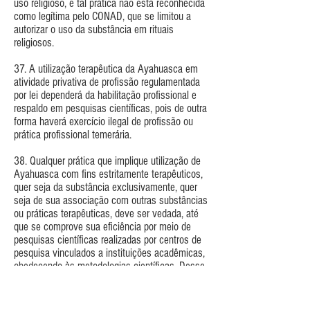
uso religioso, e tal prática não está reconhecida
como legítima pelo CONAD, que se limitou a
autorizar o uso da substância em rituais
religiosos.
37. A utilização terapêutica da Ayahuasca em
atividade privativa de profissão regulamentada
por lei dependerá da habilitação profissional e
respaldo em pesquisas científicas, pois de outra
forma haverá exercício ilegal de profissão ou
prática profissional temerária.
38. Qualquer prática que implique utilização de
Ayahuasca com fins estritamente terapêuticos,
quer seja da substância exclusivamente, quer
seja de sua associação com outras substâncias
ou práticas terapêuticas, deve ser vedada, até
que se comprove sua eficiência por meio de
pesquisas científicas realizadas por centros de
pesquisa vinculados a instituições acadêmicas,
obedecendo às metodologias científicas. Desse
modo, o reconhecimento da legitimidade do uso
terapêutico da Ayahuasca somente se dará
após a conclusão de pesquisas que a