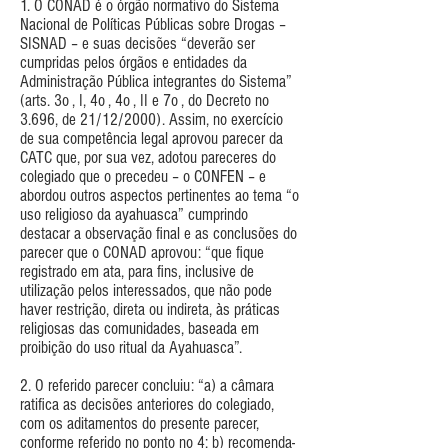
1. O CONAD é o órgão normativo do Sistema
Nacional de Políticas Públicas sobre Drogas –
SISNAD – e suas decisões “deverão ser
cumpridas pelos órgãos e entidades da
Administração Pública integrantes do Sistema”
(arts. 3o , I, 4o , 4o , II e 7o , do Decreto no
3.696, de 21/12/2000). Assim, no exercício
de sua competência legal aprovou parecer da
CATC que, por sua vez, adotou pareceres do
colegiado que o precedeu – o CONFEN – e
abordou outros aspectos pertinentes ao tema “o
uso religioso da ayahuasca” cumprindo
destacar a observação final e as conclusões do
parecer que o CONAD aprovou: “que fique
registrado em ata, para fins, inclusive de
utilização pelos interessados, que não pode
haver restrição, direta ou indireta, às práticas
religiosas das comunidades, baseada em
proibição do uso ritual da Ayahuasca”.
2. O referido parecer concluiu: “a) a câmara
ratifica as decisões anteriores do colegiado,
com os aditamentos do presente parecer,
conforme referido no ponto no 4; b) recomenda-