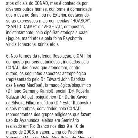
atos oficiais do CONAD, mas é conhecida por
diversos outros nomes, conforme a comunidade
que o usa no Brasil ou no Exterior, destacando-
se as expressões mais conhecidas “HOASCA”,
“SANTO DAIME” e “VEGETAL”, compostos,
indistintamente, pelo cipó Banisteriopsis caapi
(jagube, mariri etc) e pela folha Psychotria
viridis (chacrona, rainha etc.).
6. Nos termos da referida Resolução, o GMT foi
composto por seis estudiosos , indicados pelo
CONAD, das áreas que atenderam, dentre
outros, os seguintes aspectos: antropológico
(representado pelo Dr. Edward John Baptista
das Neves MacRae), farmacológico/bioquímico
(Dr. Isac Germano Karniol), social (Drª Roberta
Salazar Uchoa), psiquiátrico (Dr. Dartiu Xavier
da Silveira Filho) e jurídico (Drª Ester Kosovski)
e seis membros, convidados pelo CONAD,
representantes dos grupos religiosos que fazem
uso da Ayahuasca, eleitos em Seminário
realizado em Rio Branco nos dias 9 e 10 de
março de 2006, a saber: Linha do Padrinho
Sebastião Mota de Melo: Alex Polari de Alverga;