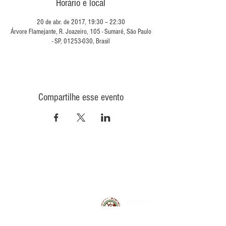
Horário e local
20 de abr. de 2017, 19:30 – 22:30
Árvore Flamejante, R. Joazeiro, 105 - Sumaré, São Paulo
- SP, 01253-030, Brasil
Compartilhe esse evento
CONTATO
INFORMAÇÕES
POLÍTICA DE PRIVACIDADE
QUEM
SOMOS
POLÍTICA DE ENVIO
TROCA E DEVOLUÇÃO
COMO COMPRAR
CONAD - GMT