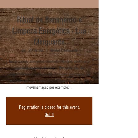
Ritual de Banimento e
Limpeza Energética - Lua
Minguante
qui., 20 de abr.
  |  
Árvore Flamejante
Nosso campo energético acumula energias positivas e
negativas ao longo do tempo. Em nosso dia dia
compartilhamos nossa energia inclusive com quem não
conhecemos (nos transportes públicos e locais de alta
movimentação por exemplo)...
Registration is closed for this event.
Got It