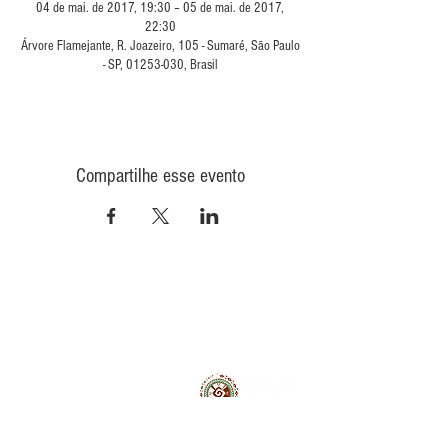
04 de mai. de 2017, 19:30 – 05 de mai. de 2017,
22:30
Árvore Flamejante, R. Joazeiro, 105 - Sumaré, São Paulo
- SP, 01253-030, Brasil
Compartilhe esse evento
CONTATO
INFORMAÇÕES
POLÍTICA DE PRIVACIDADE
QUEM
SOMOS
POLÍTICA DE ENVIO
TROCA E DEVOLUÇÃO
COMO COMPRAR
CONAD - GMT