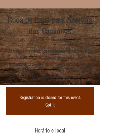
Roda de Rapé para Abertura
dos Caminhos
qui., 04 de mai.
  |  
Árvore Flamejante
Nessa Lua Crescente, nos reuniremos em volta do fogo
para trabalhar a nossa abertura de caminhos, em todos
os aspectos da nossa vida, rompendo os bloqueios, as
barreiras e os medos que impedem que nossos caminho
sejam fluidos e abertos.
Registration is closed for this event.
Got It
Horário e local