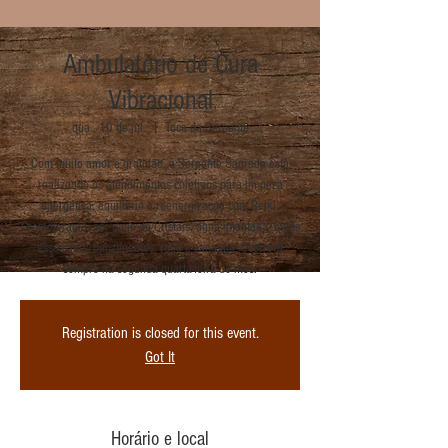
Ambulatório de Cura
Vibracional
qua., 10 de jul.
  |  
Toca da Serpente
Com muito amor e gratidão, a Serpente Sagrada está
realizando os atendimentos coletivos para limpeza
energética, equilíbrio e reenergização com Reiki,
Cromoterapia, por meio de Cristais, água imantada, óleos
essenciais, benzimentos, rapé e sananga. Ocorrerá
sempre na segunda quarta-feira do mês.
Registration is closed for this event.
Got It
Horário e local