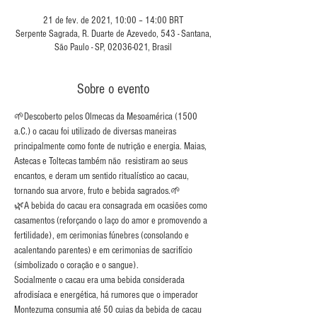
21 de fev. de 2021, 10:00 – 14:00 BRT
Serpente Sagrada, R. Duarte de Azevedo, 543 - Santana,
São Paulo - SP, 02036-021, Brasil
Sobre o evento
🌱Descoberto pelos Olmecas da Mesoamérica (1500 
a.C.) o cacau foi utilizado de diversas maneiras 
principalmente como fonte de nutrição e energia. Maias, 
Astecas e Toltecas também não  resistiram ao seus 
encantos, e deram um sentido ritualístico ao cacau, 
tornando sua arvore, fruto e bebida sagrados.🌱
🌿A bebida do cacau era consagrada em ocasiões como 
casamentos (reforçando o laço do amor e promovendo a 
fertilidade), em cerimonias fúnebres (consolando e 
acalentando parentes) e em cerimonias de sacrifício 
(simbolizado o coração e o sangue).
Socialmente o cacau era uma bebida considerada 
afrodisíaca e energética, há rumores que o imperador 
Montezuma consumia até 50 cuias da bebida de cacau 