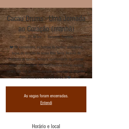
Cacau Drums - Uma Jornada
ao Coração (manhã)
dom., 21 de fev.
  |  
Serpente Sagrada
❤️ No xamanismo, as batidas do tambor simbolizam
toque do coração da nossa Mãe Terra. Através da
medicina do tambor, temos a oportunidade de retomar
nosso ritmo pessoal, nos conectarmos com as nossas
raízes, dar voz ao nosso coração e convocar os espíritos
benéficos para rezarem conosco!❤️
As vagas foram encerradas.
Entendi
Horário e local