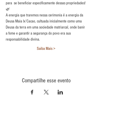
para  se beneficiar especificamente dessas propriedades!
🌿
A energia que traremos nessa cerimonia é a energia da 
Deusa Maia Ix’Cacao, cultuada inicialmente como uma 
Deusa da terra em uma sociedade matriarcal, onde banir 
a fome e garantir a segurança do povo era sua 
responsabilidade divina. 
Saiba Mais >
Compartilhe esse evento
CONTATO
INFORMAÇÕES
POLÍTICA DE PRIVACIDADE
QUEM
SOMOS
POLÍTICA DE ENVIO