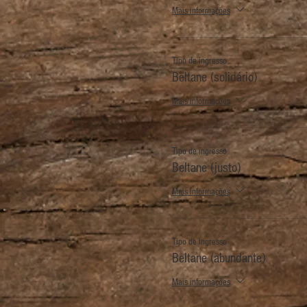
Mais informações
Tipo de ingresso
Beltane (solidário)
Mais informações
Tipo de ingresso
Beltane (justo)
Mais informações
Tipo de ingresso
Beltane (abundante)
Mais informações