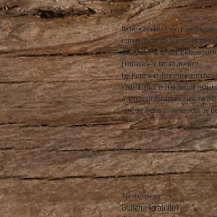
Beltane celebra o ápice da primave
comemoração de origem celta e seu
restauradores do Sol. Beltane tamb
plantadas no fim do inverno!
Em Beltane muitas comemorações sã
simbolizando a queima dos resquíci
A época da Primavera é um momento 
conosco nessa comemoração de Be
Tipo de ingresso
Beltane (gratuito)