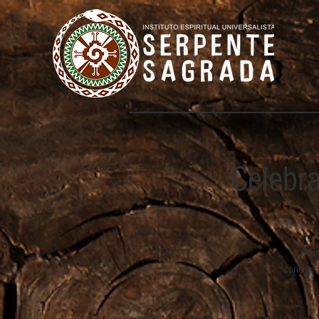
Celebr
A Ro
consider