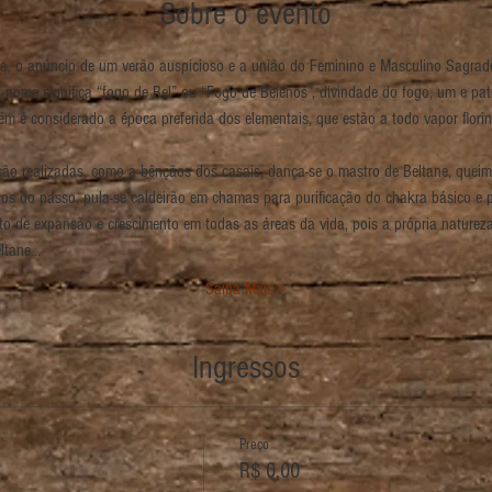
Sobre o evento
ra, o anúncio de um verão auspicioso e a união do Feminino e Masculino Sagrad
 nome significa “fogo de Bel” ou “Fogo de Belenos”, divindade do fogo, um e pa
ém é considerado a época preferida dos elementais, que estão a todo vapor flor
o realizadas, como a bênçãos dos casais, dança-se o mastro de Beltane, queima
os do passo, pula-se caldeirão em chamas para purificação do chakra básico e pa
de expansão e crescimento em todas as áreas da vida, pois a própria natureza 
ltane…
Saiba Mais >
Ingressos
Preço
R$ 0,00