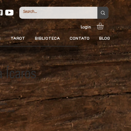
Login
S
TAROT
BIBLIOTECA
CONTATO
BLOG
 Ícaros
tane,
 bênçãos!