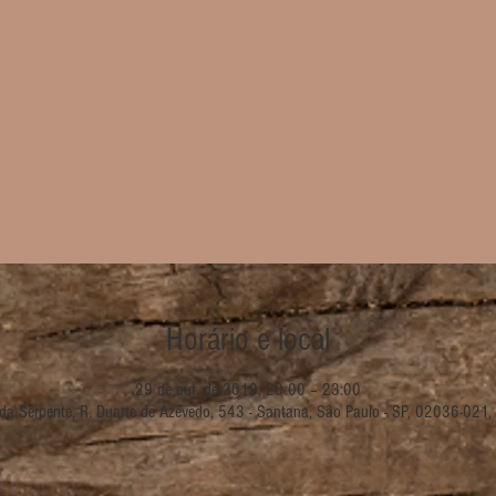
Horário e local
29 de out. de 2019, 20:00 – 23:00
da Serpente, R. Duarte de Azevedo, 543 - Santana, São Paulo - SP, 02036-021, 