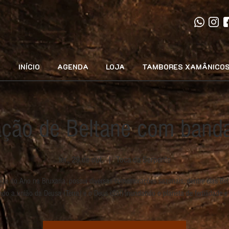
INÍCIO
AGENDA
LOJA
TAMBORES XAMÂNICO
ação de Beltane com banda
ter., 29 de out.
  |  
Toca da Serpente
da do Ano na Bruxaria, possui diversas comemorações sazonais, dentre elas Bel
ado a união da Deusa (Terra) e o Deus (Sol) inundando o planeta de fertilidade e