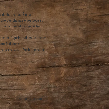
o dentro de nós. É uma 
trono das chamas e dos poderes 
indo e germinando as sementes 
-se na fogueira galhos do inverno 
ra fertilidade.
está crescendo. Venha se reunir 
Vendas encerradas