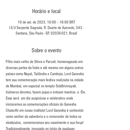
Horário e local
10 de set. de 2023, 10:00 – 16:00 BRT
I.E.U Serpente Sagrada, R. Duarte de Azevedo, 543 -
Santana, São Paulo - SP, 02036-021, Brasil
Sobre o evento
Filho mais velho de Shiva e Parvati, homenageado em 
diversas partes da Índia e até mesmo em alguns outros 
países como Nepal, Tailândia e Camboja, Lord Ganesha 
tem sua comemoração mais festiva realizada na cidade 
de Mumbai, em especial no templo Siddhivinayak. 
Inúmeros devotos, fazem pujas e entoam mantras  a  Ele. 
Esse será  um dia auspicioso e celebrativo onde 
iniciaremos as comemorações oficiais do Ganesha 
Chaturthi em nosso instituto! Lord Ganesha é conhecido 
como senhor da sabedoria e o removedor de todos os 
obstáculos,  comemoramos seu nascimento e sua força! 
Tradicionalmente, invocado no início de qualquer 