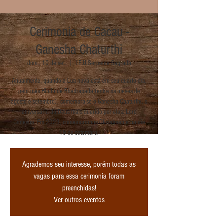
Cerimonia de Cacau -
Ganesha Chaturthi
dom., 10 de set.
  |  
I.E.U Serpente Sagrada
Anualmente, quando a Lua nova está em seu quarto dia,
pelo mês Hindu de Bhadrapada (entre os meses de
agosto e setembro), comemora-se o Ganesha Chaturthi, o
aniversário do Deus mais querido por eles: Lord
Ganesha. Em 2023, comemoramos Oficialmente no dia
19 de setembro.
Agrademos seu interesse, porém todas as
vagas para essa cerimonia foram
preenchidas!
Ver outros eventos