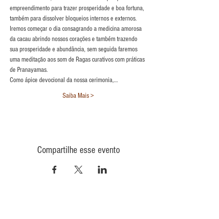
empreendimento para trazer prosperidade e boa fortuna, 
também para dissolver bloqueios internos e externos.
Iremos começar o dia consagrando a medicina amorosa 
da cacau abrindo nossos corações e também trazendo 
sua prosperidade e abundância, sem seguida faremos 
uma meditação aos som de Ragas curativos com práticas 
de Pranayamas.
Como ápice devocional da nossa cerimonia,…
Saiba Mais >
Compartilhe esse evento
CONTATO
INFORMAÇÕES
POLÍTICA DE PRIVACIDADE
QUEM