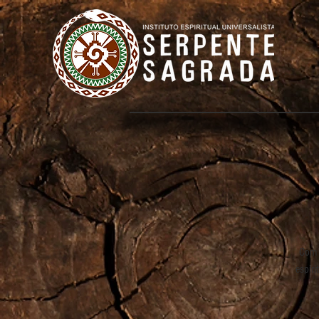
Com 
espir