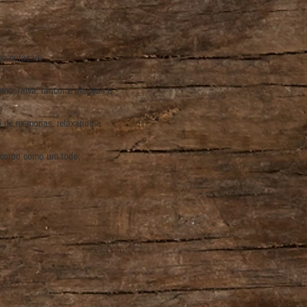
so coração.
mo, raiva, rancor e mágoas e 
o de memorias, relaxando e 
 corpo como um todo;