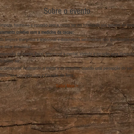
Sobre o evento
 limpeza, harmonia e conexão com o nosso ser em totalidade aos saberes do nos
atamento coletivo com a medicina da cacau:
o limpeza energética e emocional e dissolvendo sentimentos não qualificados co
m estar emocional;
 expansão do campo físico, emocional e mental, abrindo o coração para liberaçã
m nosso ser;
ão consciente: Acalmando a mente e as emoções, criando uma percepção do seu
Memorias e conexão com o Coração da Terra;
Saiba Mais >