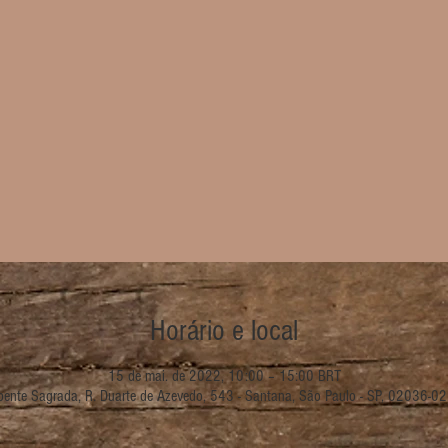
Horário e local
15 de mai. de 2022, 10:00 – 15:00 BRT
pente Sagrada, R. Duarte de Azevedo, 543 - Santana, São Paulo - SP, 02036-021