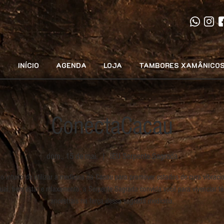
INÍCIO
AGENDA
LOJA
TAMBORES XAMÂNICO
ConectaCacau
dom., 15 de mai.
  |  
IEU Serpente Sagrada
o intuito de utilizar a medicina da Cacau para promover estados de cura vibracio
itual, bem estar e relaxamento, a Serpente Sagrada convida você para vivenciar té
ancestrais na força dessa sagrada medicina.