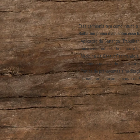
Essa cerimônia tem como intuíto a
Saiba um pouco mais sobre esse tr
- Aplicação da Sananga: Trabalhand
promovendo um estado de paz e be
- Medicina da Cacau: Facilitando a
liberando a química do bem estar e
- Pratica de pranayamas e meditaç
- Jornada ao coração: Limpeza de 