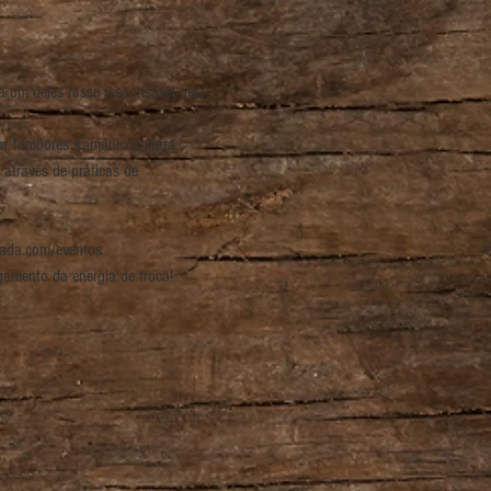
 um deles fosse responsável pela 
om Tambores Xamânicos, para 
através de práticas de 