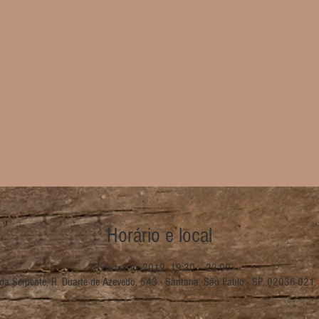
Horário e local
13 de fev. de 2019, 19:30 – 22:00
da Serpente, R. Duarte de Azevedo, 543 - Santana, São Paulo - SP, 02036-021, 