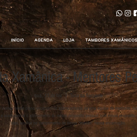
INÍCIO
AGENDA
LOJA
TAMBORES XAMÂNICO
da Xamânica - Mentores Pe
qua., 13 de fev.
  |  
Toca da Serpente
 viemos nesse plano encarnatório acompanhado de uma equipe de mentores, re
r e acompanhar o alinhamento do nosso proposito pessoal com nosso proposito d
seja, auxiliar no cumprimento de nossa “missão” nessa encarnação.