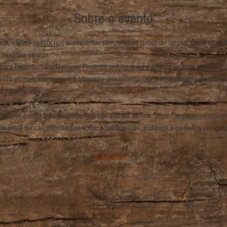
Sobre o evento
ida, alguns podem nos acompanhar por períodos curtos ou longos, como se cada
para Encontro com Mentores Pessoais propõe duas etapas, a jornada guiada c
de um ou mais mentores; e a absorção das informações e ensinamentos passados 
Saiba Mais >