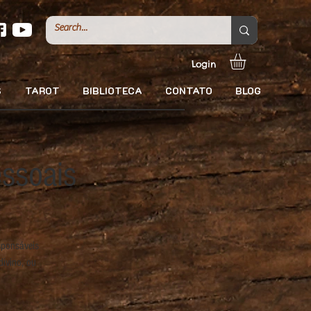
Login
S
TAROT
BIBLIOTECA
CONTATO
BLOG
ssoais
sponsáveis
ivino, ou