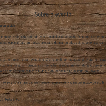
Sobre o evento
escer á vida
 expansão e conexão profunda com a medicina do coração. Encerrando os trabal
nia especial para agradecer, celebrar e dançar, guiados pela sabedoria ancest
ação e a mente para novas dimensões, permitindo que a energia vibrante e cura
pandem nossa consciência e nos conectam à sabedoria da natureza. Esse será um
 de amor e reconhecimento à vida, à abundância e ao mistério do universo.
não só a cura individual, mas também a cura coletiva, em um espaço de acolhime
s libertará, e…