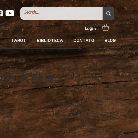
Login
S
TAROT
BIBLIOTECA
CONTATO
BLOG
ecer á Vida
oração.
erimônia
 e dos