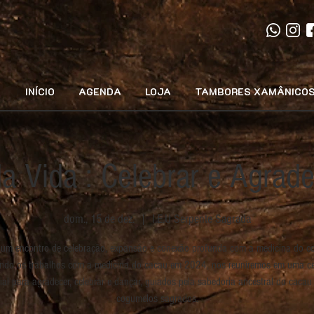
INÍCIO
AGENDA
LOJA
TAMBORES XAMÂNICO
a Vida : Celebrar e Agrad
dom., 15 de dez.
  |  
I.E.U Serpente Sagrada
 um encontro de celebração, expansão e conexão profunda com a medicina do c
ndo os trabalhos com a medicina do cacau em 2024, nos reuniremos em uma c
ial para agradecer, celebrar e dançar, guiados pela sabedoria ancestral do cacau
cogumelos sagrados.