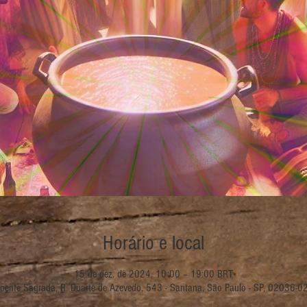
Horário e local
15 de dez. de 2024, 10:00 – 19:00 BRT
rpente Sagrada, R. Duarte de Azevedo, 543 - Santana, São Paulo - SP, 02036-02