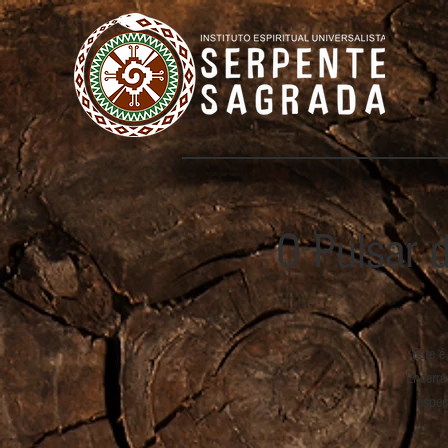
O Pulsar d
Este é
Encerra
espec