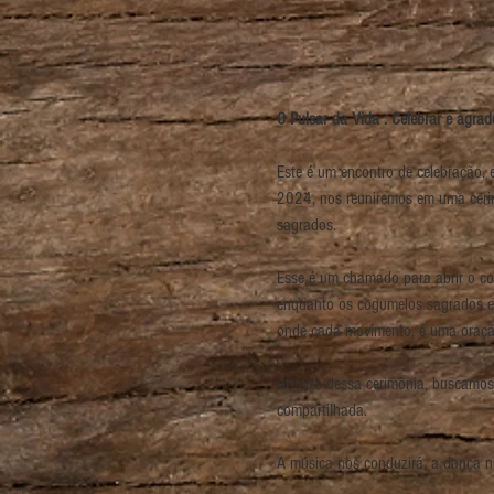
O Pulsar da Vida : Celebrar e agrad
Este é um encontro de celebração,
2024, nos reuniremos em uma cerimô
sagrados.
Esse é um chamado para abrir o cor
enquanto os cogumelos sagrados ex
onde cada movimento, é uma oração
Através dessa cerimônia, buscamos 
compartilhada.
A música nos conduzirá, a dança no