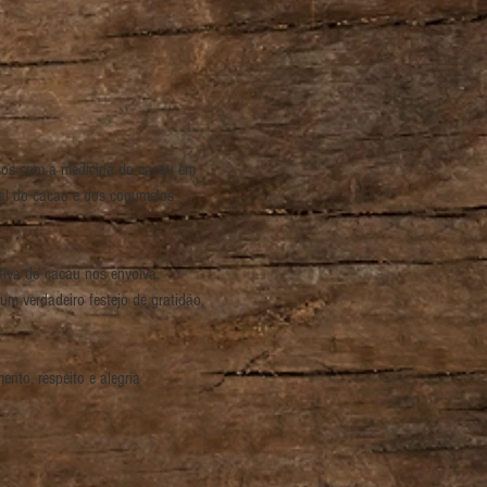
hos com a medicina do cacau em 
ral do cacau e dos cogumelos 
tiva do cacau nos envolva, 
 verdadeiro festejo de gratidão, 
nto, respeito e alegria 