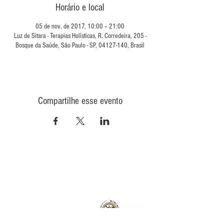
Horário e local
05 de nov. de 2017, 10:00 – 21:00
Luz de Sitara - Terapias Holísticas, R. Corredeira, 205 -
Bosque da Saúde, São Paulo - SP, 04127-140, Brasil
Compartilhe esse evento
CONTATO
INFORMAÇÕES
POLÍTICA DE PRIVACIDADE
QUEM
SOMOS
POLÍTICA DE ENVIO
TROCA E DEVOLUÇÃO
COMO COMPRAR
CONAD - GMT