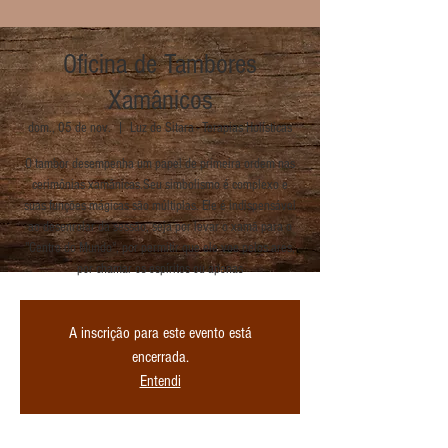
Oficina de Tambores
Xamânicos
dom., 05 de nov.
  |  
Luz de Sitara - Terapias Holísticas
O tambor desempenha um papel de primeira ordem nas
cerimônias xamânicas.Seu simbolismo é complexo e
suas funções mágicas são múltiplas. Ele é indispensável
ao desenrolar da sessão, seja por levar o xamã para o
"Centro do Mundo", por permitir que ele voe pelos ares,
por chamar os espíritos ou apenas
A inscrição para este evento está
encerrada.
Entendi