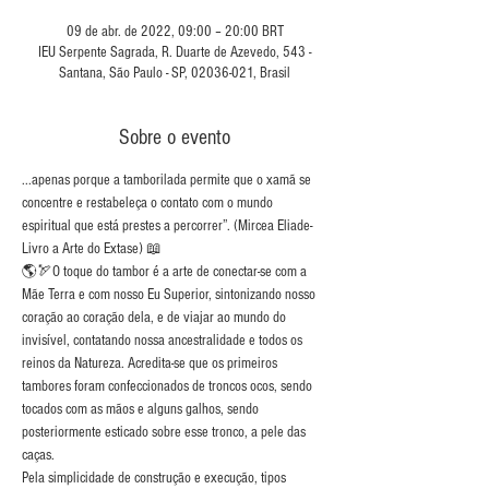
09 de abr. de 2022, 09:00 – 20:00 BRT
IEU Serpente Sagrada, R. Duarte de Azevedo, 543 -
Santana, São Paulo - SP, 02036-021, Brasil
Sobre o evento
...apenas porque a tamborilada permite que o xamã se 
concentre e restabeleça o contato com o mundo 
espiritual que está prestes a percorrer”. (Mircea Eliade- 
Livro a Arte do Extase) 📖
🌎🏹O toque do tambor é a arte de conectar-se com a 
Mãe Terra e com nosso Eu Superior, sintonizando nosso 
coração ao coração dela, e de viajar ao mundo do 
invisível, contatando nossa ancestralidade e todos os 
reinos da Natureza. Acredita-se que os primeiros 
tambores foram confeccionados de troncos ocos, sendo 
tocados com as mãos e alguns galhos, sendo 
posteriormente esticado sobre esse tronco, a pele das 
caças.
Pela simplicidade de construção e execução, tipos 