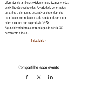
diferentes de tambores existem em praticamente todas 
as civilizações conhecidas. A variedade de formatos, 
tamanhos e elementos decorativos dependem dos 
materiais encontrados em cada região e dizem muito 
sobre a cultura que os produziu.🏹🌎
Alguns historiadores e antropólogos do século XX, 
destacaram a ideia…
Saiba Mais >
Compartilhe esse evento
CONTATO
INFORMAÇÕES
POLÍTICA DE PRIVACIDADE
QUEM
SOMOS
POLÍTICA DE ENVIO