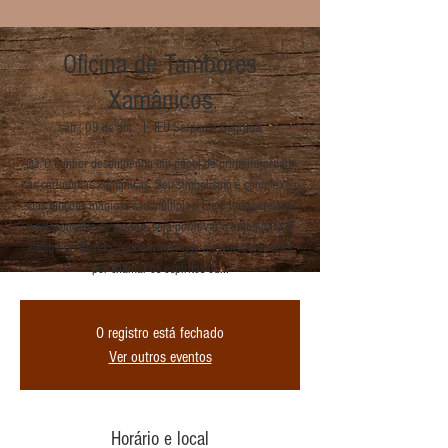
Oficina de Tambores
Xamânicos
sáb., 09 de abr.
  |  
IEU Serpente Sagrada
📖"O tambor desempenha um papel de primeira ordem
nas cerimônias xamânicas. Seu simbolismo é complexo e
suas funções mágicas são múltiplas. Ele é indispensável
ao desenrolar da sessão, seja por levar o xamã para o
"Centro do Mundo", por permitir que ele voe pelos ares,
por chamar os espíritos ou...
O registro está fechado
Ver outros eventos
Horário e local