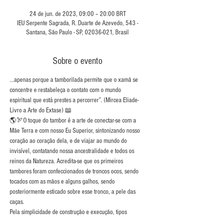
24 de jun. de 2023, 09:00 – 20:00 BRT
IEU Serpente Sagrada, R. Duarte de Azevedo, 543 -
Santana, São Paulo - SP, 02036-021, Brasil
Sobre o evento
...apenas porque a tamborilada permite que o xamã se 
concentre e restabeleça o contato com o mundo 
espiritual que está prestes a percorrer”. (Mircea Eliade- 
Livro a Arte do Extase) 📖
🌎🏹O toque do tambor é a arte de conectar-se com a 
Mãe Terra e com nosso Eu Superior, sintonizando nosso 
coração ao coração dela, e de viajar ao mundo do 
invisível, contatando nossa ancestralidade e todos os 
reinos da Natureza. Acredita-se que os primeiros 
tambores foram confeccionados de troncos ocos, sendo 
tocados com as mãos e alguns galhos, sendo 
posteriormente esticado sobre esse tronco, a pele das 
caças.
Pela simplicidade de construção e execução, tipos 