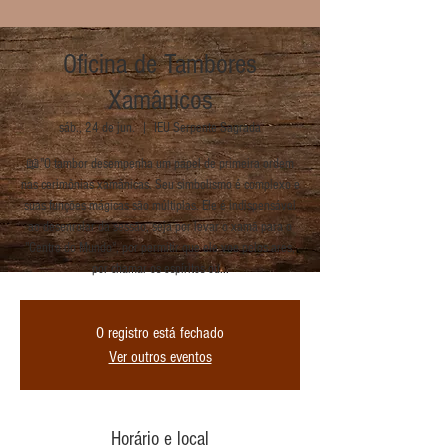
Oficina de Tambores
Xamânicos
sáb., 24 de jun.
  |  
IEU Serpente Sagrada
📖"O tambor desempenha um papel de primeira ordem
nas cerimônias xamânicas. Seu simbolismo é complexo e
suas funções mágicas são múltiplas. Ele é indispensável
ao desenrolar da sessão, seja por levar o xamã para o
"Centro do Mundo", por permitir que ele voe pelos ares,
por chamar os espíritos ou...
O registro está fechado
Ver outros eventos
Horário e local