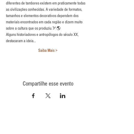
diferentes de tambores existem em praticamente todas 
as civilizações conhecidas. A variedade de formatos, 
tamanhos e elementos decorativos dependem dos 
materiais encontrados em cada região e dizem muito 
sobre a cultura que os produziu.🏹🌎
Alguns historiadores e antropólogos do século XX, 
destacaram a ideia…
Saiba Mais >
Compartilhe esse evento
CONTATO
INFORMAÇÕES
POLÍTICA DE PRIVACIDADE
QUEM
SOMOS
POLÍTICA DE ENVIO