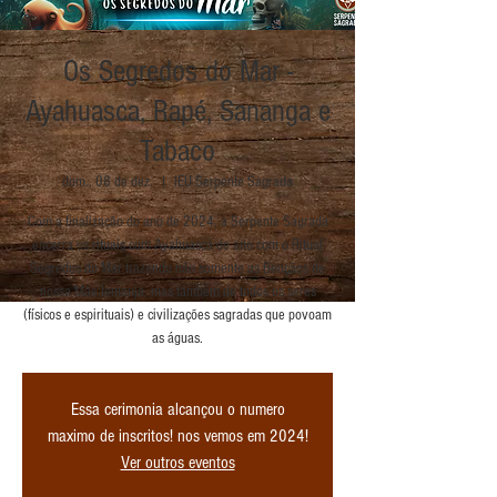
Os Segredos do Mar -
Ayahuasca, Rapé, Sananga e
Tabaco
dom., 08 de dez.
  |  
IEU Serpente Sagrada
Com a finalização do ano de 2024, a Serpente Sagrada
encerra os rituais com Ayahuasca do ano com o Ritual
Segredos do Mar trazendo não somente as Bençãos de
nossa Mãe Iemanjá, mas também de todos os seres
(físicos e espirituais) e civilizações sagradas que povoam
as águas.
Essa cerimonia alcançou o numero
maximo de inscritos! nos vemos em 2024!
Ver outros eventos