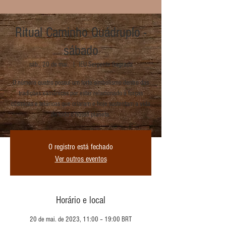
Ritual Caminho Quádruplo -
sábado
sáb., 20 de mai.
  |  
IEU Serpente Sagrada
O número quatro possui um forte simbolismo dentro das
tradições xamânicas por estar relacionado à forças
cósmicas e telúricas que criaram e hoje sustentam a vida
de todo o nosso planeta.
O registro está fechado
Ver outros eventos
Horário e local
20 de mai. de 2023, 11:00 – 19:00 BRT