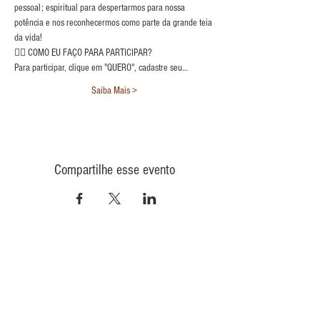
pessoal; espiritual para despertarmos para nossa 
potência e nos reconhecermos como parte da grande teia 
da vida!
👉🏼 COMO EU FAÇO PARA PARTICIPAR?
Para participar, clique em "QUERO", cadastre seu…
Saiba Mais >
Compartilhe esse evento
CONTATO
INFORMAÇÕES
POLÍTICA DE PRIVACIDADE
QUEM
SOMOS
POLÍTICA DE ENVIO
TROCA E DEVOLUÇÃO
COMO COMPRAR