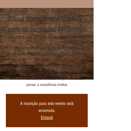
Ritual Consciência Crística -
com as Sagradas Medicinas
dom., 19 de nov.
  |  
Luz de Sitara - Terapias Holísticas
É com muita gratidão que nos da Serpente Sagrada
convidamos a todos para participar do Ritual Consciência
Crística.
A consciência crística é o caminho do amor e da
sabedoria universal, que foi manifestada na terra por
diversos avatares, e ao contrário do que você possa
pensar, a consciência cristica
A inscrição para este evento está
encerrada.
Entendi