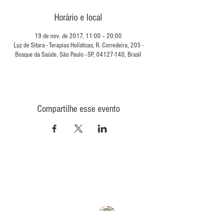
Horário e local
19 de nov. de 2017, 11:00 – 20:00
Luz de Sitara - Terapias Holísticas, R. Corredeira, 205 -
Bosque da Saúde, São Paulo - SP, 04127-140, Brasil
Compartilhe esse evento
CONTATO
INFORMAÇÕES
POLÍTICA DE PRIVACIDADE
QUEM
SOMOS
POLÍTICA DE ENVIO
TROCA E DEVOLUÇÃO
COMO COMPRAR