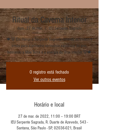
Ritual da Caverna Interior
dom., 27 de mar.
  |  
IEU Serpente Sagrada
🍁🐻 Em março a Serpente Sagrada convida os irmãos e
irmãs para o primeiro cerimônia xamânica do ano,
honrando a Mãe Terra e a energia da Ursa interior.🐻🍁
O registro está fechado
Ver outros eventos
Horário e local
27 de mar. de 2022, 11:00 – 19:00 BRT
IEU Serpente Sagrada, R. Duarte de Azevedo, 543 -
Santana, São Paulo - SP, 02036-021, Brasil