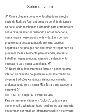
Sobre o evento
🍂 Com a chegada do outono, localizado na direção 
oeste da Roda do Ano, entramos no domínio da terra e 
da noite, onde recebemos o chamado para entramos em 
nossa caverna interior buscando a nossa sabedoria, 
nossa força e nosso propósito de vida. É um período 
propício para desapegamos de crenças, padrões 
negativos e de tudo que não queremos carregar para os 
próximos meses. Momento para entender, acolher e 
trabalhar nossas sombras, trazendo o entendimento 
necessário para nossa caminhada. 🍂
🏹 Nesse ritual invocaremos a força e o poder da ursa 
interior, do caminho do guerreiro, e por intermédio de 
diversas tradições xamânicas, iremos nos conectar 
profundamente com a nossa Mãe Terra e sua sabedoria 
ancestral.🏹
👉🏼 COMO EU FAÇO PARA PARTICIPAR?
Para se inscrever, clique em "QUERO", cadastre seu 
nome, email e whastapp. Após recebermos sua inscrição, 
enviaremos por email as informações sobre a efetivação 