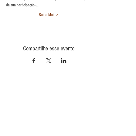
da sua participação -…
Saiba Mais >
Compartilhe esse evento
CONTATO
INFORMAÇÕES
POLÍTICA DE PRIVACIDADE
QUEM
SOMOS
POLÍTICA DE ENVIO
TROCA E DEVOLUÇÃO
COMO COMPRAR
CONAD - GMT