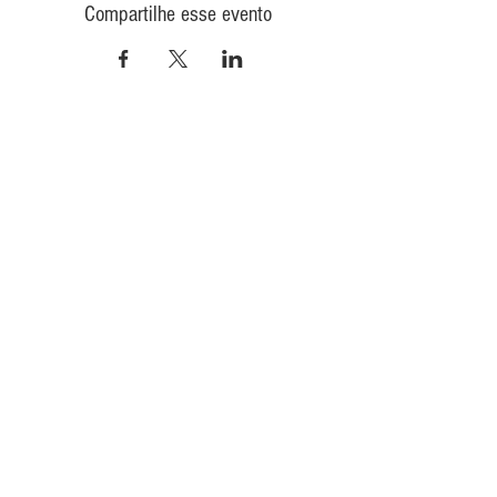
Compartilhe esse evento
CONTATO
INFORMAÇÕES
POLÍTICA DE PRIVACIDADE
QUEM
SOMOS
POLÍTICA DE ENVIO
TROCA E DEVOLUÇÃO
COMO COMPRAR
CONAD - GMT
Quer receber nosso conteúdo e agenda?
Cadastre-se aqui!