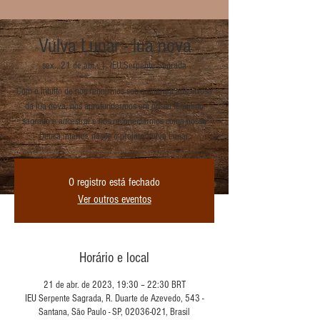
Vulva Lunar - lua nova
sex., 21 de abr.
  |  
IEU Serpente Sagrada
Com o intuito de nos reunirmos sob a energia auspiciosa
da lua nova, nos aprofundarmos em nosso feminino
sagrado e ancestral e nos reconectarmos coma nossa
Deusa interior, nasce o projeto Vulva Lunar.
O registro está fechado
Ver outros eventos
Horário e local
21 de abr. de 2023, 19:30 – 22:30 BRT
IEU Serpente Sagrada, R. Duarte de Azevedo, 543 -
Santana, São Paulo - SP, 02036-021, Brasil