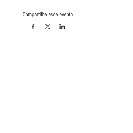
Compartilhe esse evento
CONTATO
INFORMAÇÕES
POLÍTICA DE PRIVACIDADE
QUEM
SOMOS
POLÍTICA DE ENVIO
TROCA E DEVOLUÇÃO
COMO COMPRAR
CONAD - GMT
Quer receber nosso conteúdo e agenda?
Cadastre-se aqui!