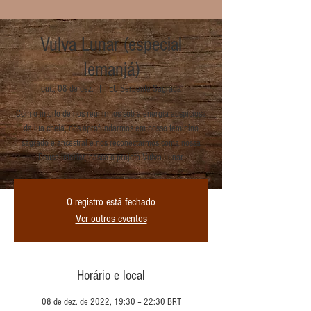
Vulva Lunar (especial
Iemanjá)
qui., 08 de dez.
  |  
IEU Serpente Sagrada
Com o intuito de nos reunirmos sob a energia auspiciosa
da lua cheia, nos aprofundarmos em nosso feminino
sagrado e ancestral e nos reconectarmos coma nossa
Deusa interior, nasce o projeto Vulva Lunar.
O registro está fechado
Ver outros eventos
Horário e local
08 de dez. de 2022, 19:30 – 22:30 BRT