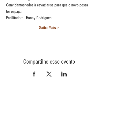
Convidamos todos à esvaziar-se para que o novo possa 
ter espaço. 
Facilitadora - Hanny Rodrigues
Saiba Mais >
Compartilhe esse evento
CONTATO
INFORMAÇÕES
POLÍTICA DE PRIVACIDADE
QUEM
SOMOS
POLÍTICA DE ENVIO
TROCA E DEVOLUÇÃO
COMO COMPRAR
CONAD - GMT