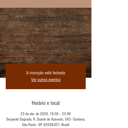
Workshop EnCanto de Gaia
qui., 23 de abr.
  |  
Serpente Sagrada
🌎 Com o intuito de nos reconectar cada vez mais a
energia natural da Terra e a nossa verdadeira essência, o
Festival Vozes de Gaia, junto com Hanny Rodrigues, abre
o Workshop Encanto de Gaia 🌎
A inscrição está fechada
Ver outros eventos
Horário e local
23 de abr. de 2020, 19:30 – 22:00
Serpente Sagrada, R. Duarte de Azevedo, 543 - Santana,
São Paulo - SP, 02036-021, Brasil