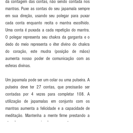
da contagem das contas, não sendo contada nos 
mantras. Puxe as contas do seu japamala sempre 
em sua direção, usando seu polegar para puxar 
cada conta enquanto recita o mantra escolhido. 
Uma conta é puxada a cada repetição do mantra. 
O polegar representa seu chakra da garganta e o 
dedo do meio representa o éter divino do chakra 
do coração, este mudra (posição de mãos) 
aumenta nosso poder de comunicação com as 
esferas divinas.
Um japamala pode ser um colar ou uma pulseira. A 
pulseira deve ter 27 contas, que precisarão ser 
contadas por 4 vezes para completar 108. A 
utilização de japamalas em conjunto com os 
mantras aumenta a felicidade e a capacidade de 
meditação. Mantenha a mente firme prestando a 
atenção em sua respiração, nas contas e em seu 
mantra.