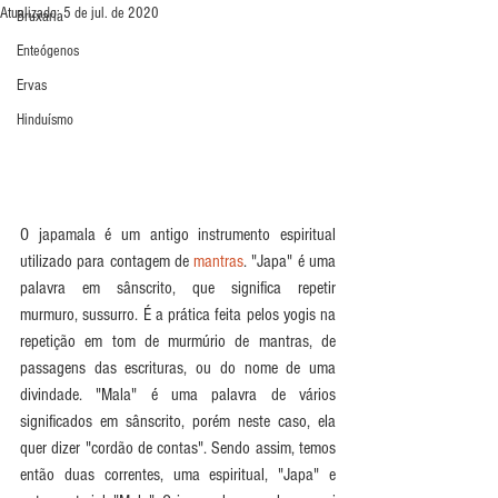
Atualizado:
5 de jul. de 2020
Bruxaria
Enteógenos
Ervas
Hinduísmo
O japamala é um antigo instrumento espiritual 
utilizado para contagem de 
mantras
. "Japa" é uma 
palavra em sânscrito, que significa repetir 
murmuro, sussurro. É a prática feita pelos yogis na 
repetição em tom de murmúrio de mantras, de 
passagens das escrituras, ou do nome de uma 
divindade. "Mala" é uma palavra de vários 
significados em sânscrito, porém neste caso, ela 
quer dizer "cordão de contas". Sendo assim, temos 
então duas correntes, uma espiritual, "Japa" e 