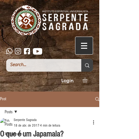
Login
Post
Posts
Serpente Sagrada
Posts
18 de abr. de 2017
4 min de leitura
O que é um Japamala?
Xamanismo