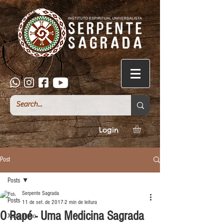
Login
Post
Posts
Serpente Sagrada
Posts
11 de set. de 2017
2 min de leitura
O Rapé - Uma Medicina Sagrada
Xamanismo