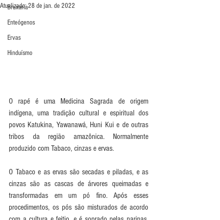
Atualizado:
28 de jan. de 2022
Bruxaria
Enteógenos
Ervas
Hinduísmo
O rapé é uma Medicina Sagrada de origem 
indígena, uma tradição cultural e espiritual dos 
povos Katukina, Yawanawá, Huni Kui e de outras 
tribos da região amazônica. Normalmente 
produzido com Tabaco, cinzas e ervas.
O Tabaco e as ervas são secadas e piladas, e as 
cinzas são as cascas de árvores queimadas e 
transformadas em um pó fino. Após esses 
procedimentos, os pós são misturados de acordo 
com a cultura e feitio, e é soprado pelas narinas, 