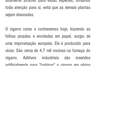
altamente atrativo para essas espécies, tomando 
toda atenção para si, evita que as demais plantas 
sejam devoradas. 
O cigarro como o conhecemos hoje, trazendo as 
folhas picadas e enroladas em papel, surgiu de 
uma improvisação europeia. Ele é produzido para 
viciar. São cerca de 4,7 mil nocivas na fumaça do 
cigarro. Aditivos industriais são inseridos 
artificialmente para "turbinar" o cigarro em vários 
aspectos, como dar sabor e aroma ao fumo ou 
potencializar os efeitos da nicotina. Quando 
inalada, essa mistura venenosa, que inclui 
solventes orgânicos, ácidos, metais pesados e até 
mesmo materiais radioativos, prejudica demais o 
organismo, causando alergias, intoxicações nos 
pulmões, doenças cardíacas, cegueira, impotência 
e vários tipos de câncer.
Sendo assim, com essa infinidade de benefícios 