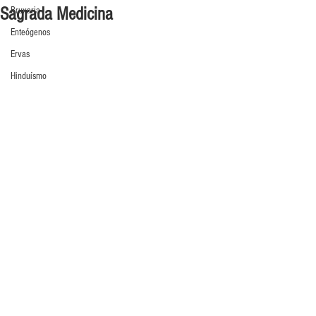
Sagrada Medicina
Bruxaria
Enteógenos
Ervas
Hinduísmo